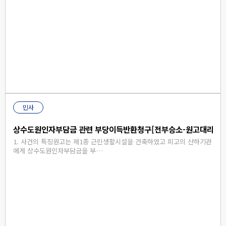
민사
상수도원인자부담금 관련 부당이득반환청구[전부승소-원고대리사건
1. 사건의 특징원고는 제1종 근린생활시설을 건축하였고 피고의 산하기관
에게 상수도원인자부담금을 부…