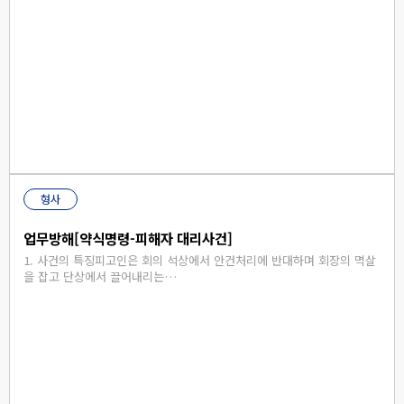
형사
업무방해[약식명령-피해자 대리사건]
1. 사건의 특징피고인은 회의 석상에서 안건처리에 반대하며 회장의 멱살
을 잡고 단상에서 끌어내리는…