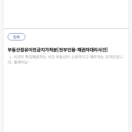
민사
부동산점유이전금지가처분[전부인용-채권자대리사건]
​​​1. 사건의 특징채권자는 사건 부동산의 소유자이고 채무자는 임차인입니
다. 월세미납…