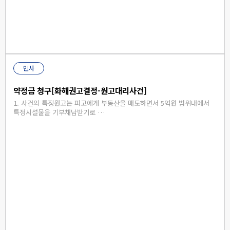
민사
약정금 청구[화해권고결정-원고대리사건]
1. 사건의 특징원고는 피고에게 부동산을 매도하면서 5억원 범위내에서
특정시설물을 기부채납받기로 …